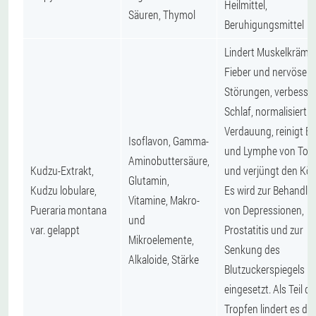
Heilmittel,
Säuren, Thymol
Beruhigungsmittel
Lindert Muskelkrämpf
Fieber und nervöse
Störungen, verbesser
Schlaf, normalisiert d
Verdauung, reinigt Bl
Isoflavon, Gamma-
und Lymphe von Tox
Aminobuttersäure,
Kudzu-Extrakt,
und verjüngt den Kör
Glutamin,
Kudzu lobulare,
Es wird zur Behandlu
Vitamine, Makro-
Pueraria montana
von Depressionen,
und
var. gelappt
Prostatitis und zur
Mikroelemente,
Senkung des
Alkaloide, Stärke
Blutzuckerspiegels
eingesetzt. Als Teil de
Tropfen lindert es die