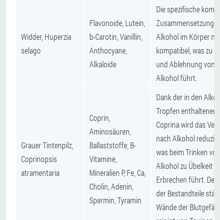
Die spezifische komp
Flavonoide, Lutein,
Zusammensetzung is
Widder, Huperzia
b-Carotin, Vanillin,
Alkohol im Körper ni
selago
Anthocyane,
kompatibel, was zu E
Alkaloide
und Ablehnung von
Alkohol führt.
Dank der in den Alkot
Tropfen enthaltenen
Coprin,
Coprina wird das Ver
Aminosäuren,
nach Alkohol reduzier
Grauer Tintenpilz,
Ballaststoffe, B-
was beim Trinken vo
Coprinopsis
Vitamine,
Alkohol zu Übelkeit u
atramentaria
Mineralien P, Fe, Ca,
Erbrechen führt. Der
Cholin, Adenin,
der Bestandteile stärk
Spermin, Tyramin
Wände der Blutgefäß