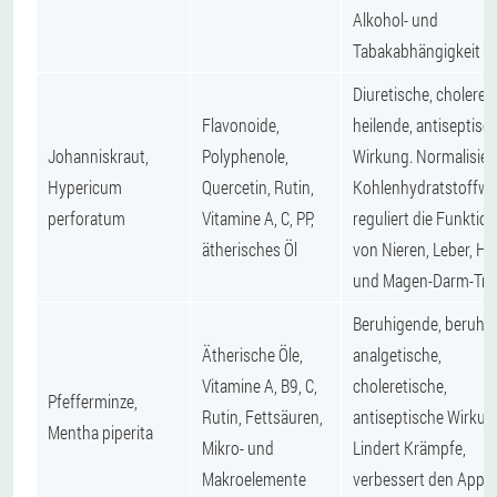
Alkohol- und
Tabakabhängigkeit
Diuretische, choleret
Flavonoide,
heilende, antiseptisc
Johanniskraut,
Polyphenole,
Wirkung. Normalisier
Hypericum
Quercetin, Rutin,
Kohlenhydratstoffwe
perforatum
Vitamine A, C, PP,
reguliert die Funktio
ätherisches Öl
von Nieren, Leber, He
und Magen-Darm-Trak
Beruhigende, beruhi
Ätherische Öle,
analgetische,
Vitamine A, B9, C,
choleretische,
Pfefferminze,
Rutin, Fettsäuren,
antiseptische Wirkun
Mentha piperita
Mikro- und
Lindert Krämpfe,
Makroelemente
verbessert den Appet