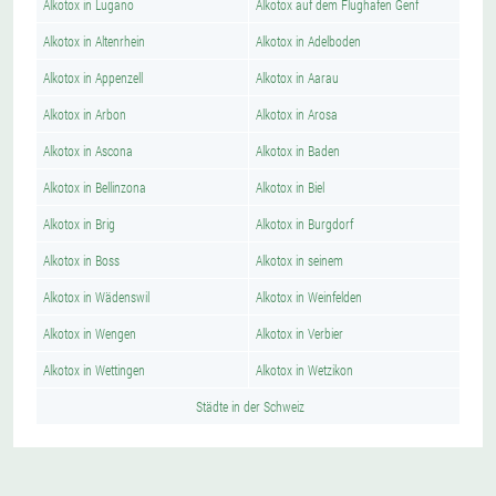
Alkotox in Lugano
Alkotox auf dem Flughafen Genf
Alkotox in Altenrhein
Alkotox in Adelboden
Alkotox in Appenzell
Alkotox in Aarau
Alkotox in Arbon
Alkotox in Arosa
Alkotox in Ascona
Alkotox in Baden
Alkotox in Bellinzona
Alkotox in Biel
Alkotox in Brig
Alkotox in Burgdorf
Alkotox in Boss
Alkotox in seinem
Alkotox in Wädenswil
Alkotox in Weinfelden
Alkotox in Wengen
Alkotox in Verbier
Alkotox in Wettingen
Alkotox in Wetzikon
Städte in der Schweiz