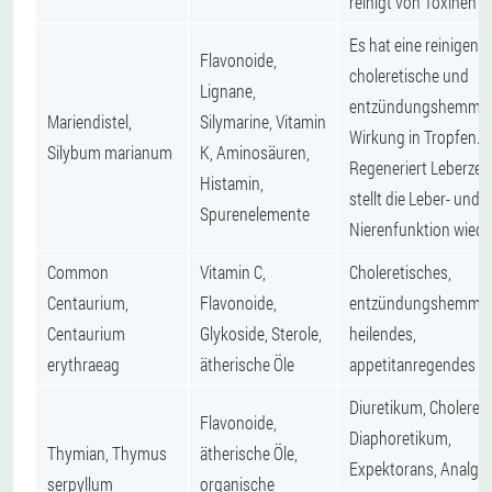
reinigt von Toxinen
Es hat eine reinigend
Flavonoide,
choleretische und
Lignane,
entzündungshemme
Mariendistel,
Silymarine, Vitamin
Wirkung in Tropfen.
Silybum marianum
K, Aminosäuren,
Regeneriert Leberzell
Histamin,
stellt die Leber- und
Spurenelemente
Nierenfunktion wiede
Common
Vitamin C,
Choleretisches,
Centaurium,
Flavonoide,
entzündungshemmen
Centaurium
Glykoside, Sterole,
heilendes,
erythraeag
ätherische Öle
appetitanregendes
Diuretikum, Choleret
Flavonoide,
Diaphoretikum,
Thymian, Thymus
ätherische Öle,
Expektorans, Analge
serpyllum
organische